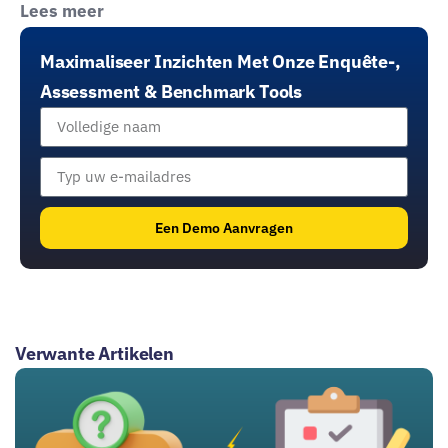
Lees meer
verhoogt hij de ledenbetrokkenheid, en helpt hij bij het
automatiseren en optimaliseren van sales funnels met
Maximaliseer Inzichten Met Onze Enquête-,
meetinstrumenten zoals scans, assessments en quizzes met
directe feedback.
Assessment & Benchmark Tools
Een Demo Aanvragen
Verwante Artikelen